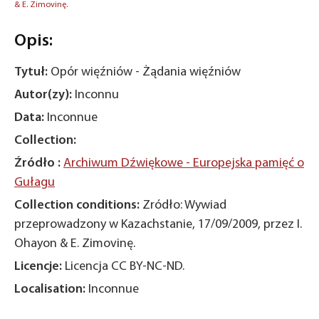
& E. Zimovinę.
Opis:
Tytuł:
Opór więźniów - Żądania więźniów
Autor(zy):
Inconnu
Data:
Inconnue
Collection:
Źródło :
Archiwum Dźwiękowe - Europejska pamięć o
Gułagu
Collection conditions:
Zródło: Wywiad
przeprowadzony w Kazachstanie, 17/09/2009, przez I.
Ohayon & E. Zimovinę.
Licencje:
Licencja CC BY-NC-ND.
Localisation:
Inconnue