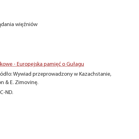
ądania więźniów
owe - Europejska pamięć o Gułagu
ódło: Wywiad przeprowadzony w Kazachstanie,
on & E. Zimovinę.
NC-ND.