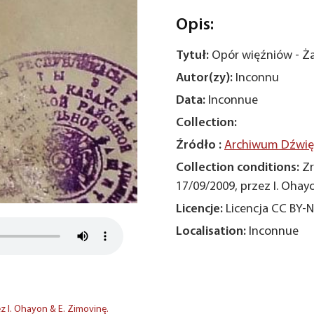
Opis:
Tytuł:
Opór więźniów - Ż
Autor(zy):
Inconnu
Data:
Inconnue
Collection:
Źródło :
Archiwum Dźwięk
Collection conditions:
Zr
17/09/2009, przez I. Ohay
Licencje:
Licencja CC BY-
Localisation:
Inconnue
 I. Ohayon & E. Zimovinę.