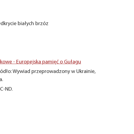
Odkrycie białych brzóz
owe - Europejska pamięć o Gułagu
ódło: Wywiad przeprowadzony w Ukrainie,
a.
NC-ND.