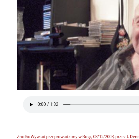
Zródło: Wywiad przeprowadzony w Rosji, 08/12/2008, przez J. Deni