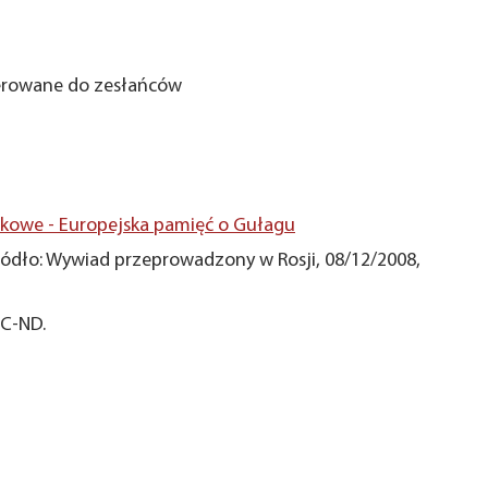
ierowane do zesłańców
owe - Europejska pamięć o Gułagu
ódło: Wywiad przeprowadzony w Rosji, 08/12/2008,
NC-ND.