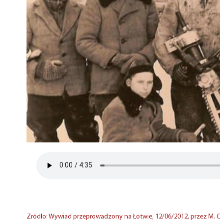
Zródło: Wywiad przeprowadzony na Łotwie, 12/06/2012, przez M. Crav