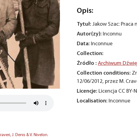
Opis:
Tytuł:
Jakow Szac: Praca 
Autor(zy):
Inconnu
Data:
Inconnue
Collection:
Źródło :
Archiwum Dźwięk
Collection conditions:
Zr
12/06/2012, przez M. Craver
Licencje:
Licencja CC BY-
Localisation:
Inconnue
eri, J. Denis & V. Nivelon.