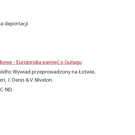
na deportacji
owe - Europejska pamięć o Gułagu
ódło: Wywiad przeprowadzony na Łotwie,
i, J. Denis & V. Nivelon.
NC-ND.