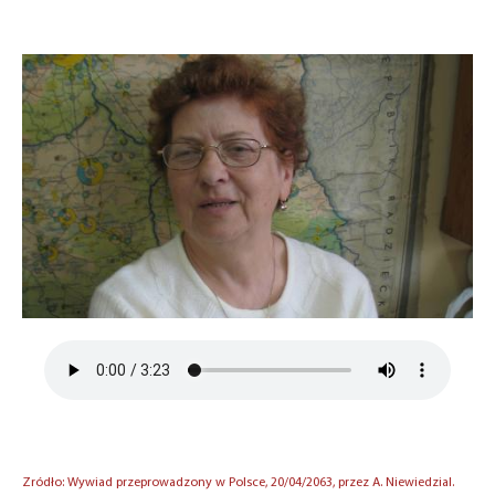
Zródło: Wywiad przeprowadzony w Polsce, 20/04/2063, przez A. Niewiedzial.