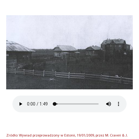
Zródło: Wywiad przeprowadzony w Estonii, 19/01/2009, przez M. Craveri & J.