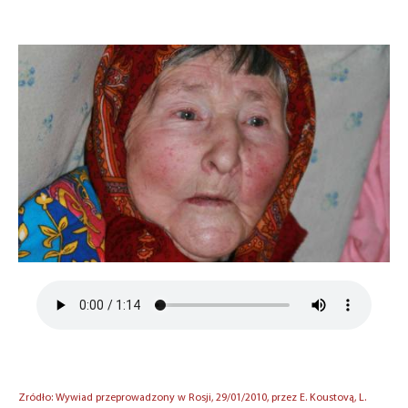
Zródło: Wywiad przeprowadzony w Rosji, 29/01/2010, przez E. Koustovą, L.