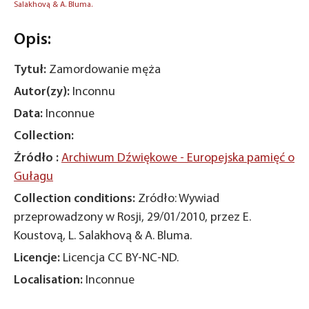
Salakhovą & A. Bluma.
Opis:
Tytuł:
Zamordowanie męża
Autor(zy):
Inconnu
Data:
Inconnue
Collection:
Źródło :
Archiwum Dźwiękowe - Europejska pamięć o
Gułagu
Collection conditions:
Zródło: Wywiad
przeprowadzony w Rosji, 29/01/2010, przez E.
Koustovą, L. Salakhovą & A. Bluma.
Licencje:
Licencja CC BY-NC-ND.
Localisation:
Inconnue