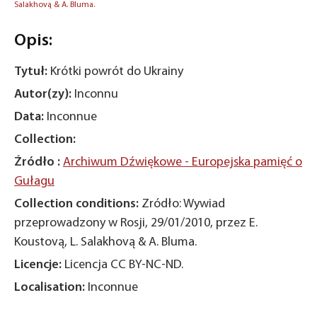
Salakhovą & A. Bluma.
Opis:
Tytuł:
Krótki powrót do Ukrainy
Autor(zy):
Inconnu
Data:
Inconnue
Collection:
Źródło :
Archiwum Dźwiękowe - Europejska pamięć o
Gułagu
Collection conditions:
Zródło: Wywiad
przeprowadzony w Rosji, 29/01/2010, przez E.
Koustovą, L. Salakhovą & A. Bluma.
Licencje:
Licencja CC BY-NC-ND.
Localisation:
Inconnue