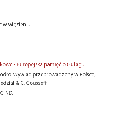
c w więzieniu
owe - Europejska pamięć o Gułagu
ódło: Wywiad przeprowadzony w Polsce,
edzial & C. Gousseff.
NC-ND.