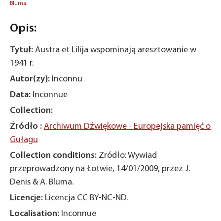
Bluma.
Opis:
Tytuł:
Austra et Lilija wspominają aresztowanie w
1941 r.
Autor(zy):
Inconnu
Data:
Inconnue
Collection:
Źródło :
Archiwum Dźwiękowe - Europejska pamięć o
Gułagu
Collection conditions:
Zródło: Wywiad
przeprowadzony na Łotwie, 14/01/2009, przez J.
Denis & A. Bluma.
Licencje:
Licencja CC BY-NC-ND.
Localisation:
Inconnue