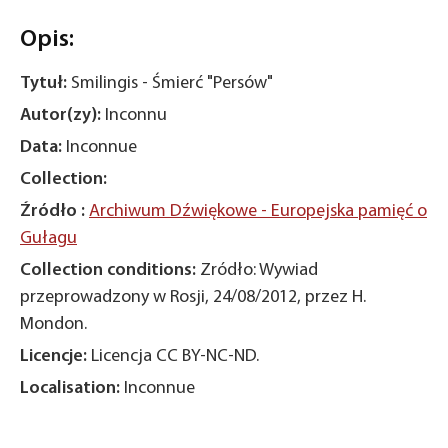
Opis:
Tytuł:
Smilingis - Śmierć "Persów"
Autor(zy):
Inconnu
Data:
Inconnue
Collection:
Źródło :
Archiwum Dźwiękowe - Europejska pamięć o
Gułagu
Collection conditions:
Zródło: Wywiad
przeprowadzony w Rosji, 24/08/2012, przez H.
Mondon.
Licencje:
Licencja CC BY-NC-ND.
Localisation:
Inconnue