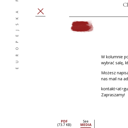
EUROPEJSKA PAMIĘĆ
C
ZAMKNIJ
W kolumnie po
wybrać salę, k
Możesz napisa
nas mail na ad
kontakt<at>g
Zapraszamy!
PDF
See
(73.7 KB)
MEDIA