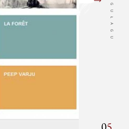
O GUŁAGU
biograf
0
5