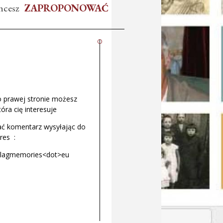
hcesz
ZAPROPONOWAĆ
 prawej stronie możesz
tóra cię interesuje
ć komentarz wysyłając do
res :
ulagmemories<dot>eu