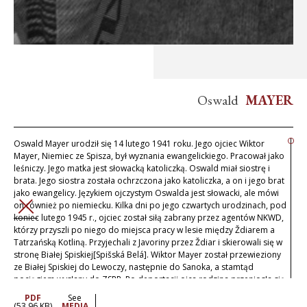
Oswald
MAYER
Oswald Mayer urodził się 14 lutego 1941 roku. Jego ojciec Wiktor
Mayer, Niemiec ze Spisza, był wyznania ewangelickiego. Pracował jako
leśniczy. Jego matka jest słowacką katoliczką. Oswald miał siostrę i
brata. Jego siostra została ochrzczona jako katoliczka, a on i jego brat
jako ewangelicy. Językiem ojczystym Oswalda jest słowacki, ale mówi
on również po niemiecku. Kilka dni po jego czwartych urodzinach, pod
ZAMKNIJ
koniec lutego 1945 r., ojciec został siłą zabrany przez agentów NKWD,
którzy przyszli po niego do miejsca pracy w lesie między Ždiarem a
Tatrzańską Kotliną. Przyjechali z Javoriny przez Ždiar i skierowali się w
stronę Białej Spiskiej[Spišská Belá]. Wiktor Mayer został przewieziony
ze Białej Spiskiej do Lewoczy, następnie do Sanoka, a stamtąd
pociągiem wysłany do ZSRR. Po deportacji ojca rodzina przeniosła się
do domu należącego do ojca w Białej Spiskiej, w którym mieszka do
PDF
See
dziś. Wszyscy niemieccy członkowie rodziny ze strony ojca zostali
(53.96 KB)
MEDIA