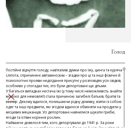
Голод
Постійне відчуття голоду, нав’язливі думки про їжу, цинга та куряча
сліпота, спричинені авітамінозом – згадки про ці та інші фізичні й
психологічні прояви недоїдання присутні у розповідях усіх свідків,
особливо у спогадах тих, хто були депортовані ще дітьми.
У багатьох випадках нестача їжі (у тому числі неможливість знайти
молоко для немовлят) стала причиною загибелі батьків, братів та
ЗАКРИТИ
сестер. Декому вдалося, полишаючи рідну домівку, взяти із собою
одяг та інші предмети, які згодом вдалося обміняти на продукти у
місцевих мешканців. Усі депортовані навчилися шукати гриби,
ягоди та їстівні коріння рослин.
Найважче довелося тим, кого депортували до 1941 р. За роки
війни у радянських таборах загинуло близько 1 мільйону в’язнів, а