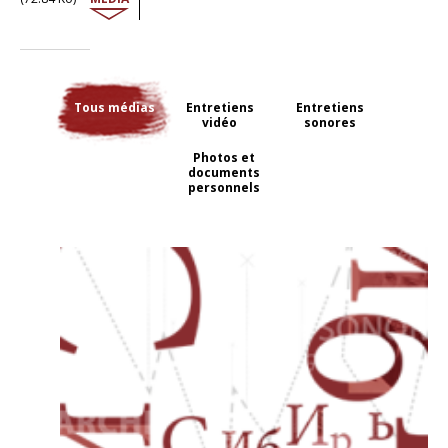
Quand il a accès à son dossier dans les archives du KGB de Vilnius, il
découvre que celle qui a causé sa perte était son amoureuse de
l’époque, «Une fois en nous embrassant, elle avait senti un pistolet
dans ma poche… et voilà comment mes activités furent découvertes
par la police politique et ma vie brisée. Elle était si jolie, on était si
amoureux… quelle tristesse».
Tous médias
Entretiens
Entretiens
vidéo
sonores
L'entretien avec Antanas Seikalis a été conduit en 2009 par Marta Craveri
et Jurgita
Mačiulytė.
Photos et
documents
personnels