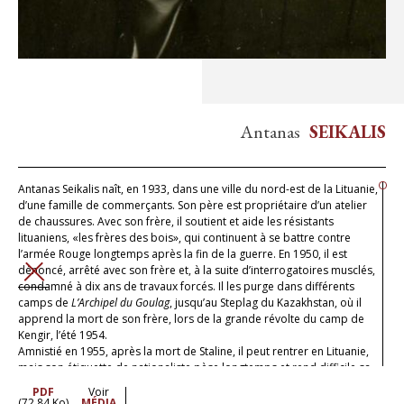
Antanas
SEIKALIS
Antanas Seikalis naît, en 1933, dans une ville du nord-est de la Lituanie,
d’une famille de commerçants. Son père est propriétaire d’un atelier
de chaussures. Avec son frère, il soutient et aide les résistants
lituaniens, «les frères des bois», qui continuent à se battre contre
l’armée Rouge longtemps après la fin de la guerre. En 1950, il est
dénoncé, arrêté avec son frère et, à la suite d’interrogatoires musclés,
FERMER
condamné à dix ans de travaux forcés. Il les purge dans différents
camps de
L’Archipel du Goulag
, jusqu’au Steplag du Kazakhstan, où il
apprend la mort de son frère, lors de la grande révolte du camp de
Kengir, l’été 1954.
Amnistié en 1955, après la mort de Staline, il peut rentrer en Lituanie,
mais son étiquette de nationaliste pèse longtemps et rend difficile sa
réinsertion. C’est seulement à partir de 1990, avec la fin du régime,
PDF
Voir
qu’il «commence à vivre».
(72.84 Ko)
MÉDIA