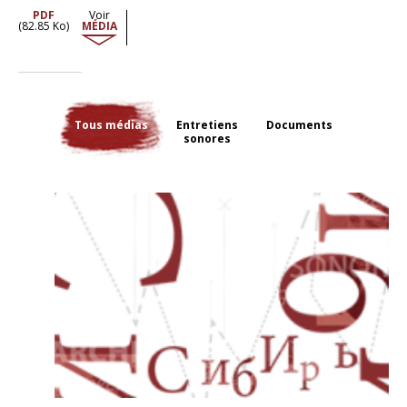
Les changements sont considérables après la mort de Staline, lorsque
PDF
Voir
les commissions qui examinent les plaintes et requêtes deviennent
(82.85 Ko)
MÉDIA
beaucoup plus ouvertes et y répondent, partiellement ou totalement,
positivement,
comme en Lituanie
, et dans une moindre mesure en
Ukraine. Les autorités des diverses républiques reçoivent des milliers
de lettres réclamant libération, restitution de la propriété confisquée,
etc. Ces lettres, parfois très courtes, parfois de plusieurs pages,
offrent à voir comment ces exilés, ces réprimés, s'adressent aux
Tous médias
Entretiens
Documents
autorités pour les convaincre. Ils racontent leur vie, à leur manière; ils
sonores
espèrent attirer la pitié, ils expriment leur colère.
Alain Blum et Emilia Koustova