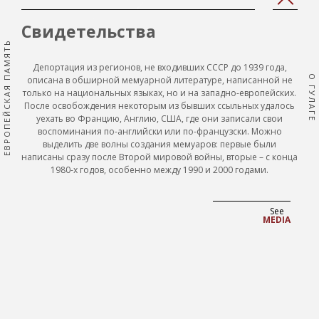
'Prev
'Next
page'|t
page'
Свидетельства
}}
}}
ЕВРОПЕЙСКАЯ ПАМЯТЬ
Депортация из регионов, не входивших СССР до 1939 года,
О ГУЛАГЕ
описана в обширной мемуарной литературе, написанной не
только на национальных языках, но и на западно-европейских.
После освобождения некоторым из бывших ссыльных удалось
уехать во Францию, Англию, США, где они записали свои
воспоминания по-английски или по-французски. Можно
выделить две волны создания мемуаров: первые были
написаны сразу после Второй мировой войны, вторые – с конца
1980-х годов, особенно между 1990 и 2000 годами.
See
MEDIA