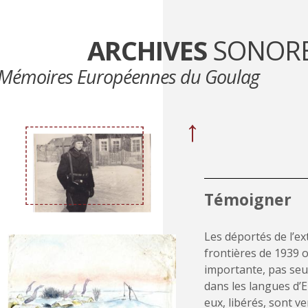
ARCHIVES
SONOR
Mémoires Européennes du Goulag
←
}
{
{
'
P
r
e
v
p
a
g
e
'
|
t
}
Témoigner
Les déportés de l’ex
frontières de 1939 o
importante, pas seu
dans les langues d’E
eux, libérés, sont 