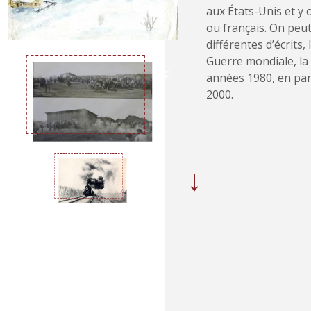
aux États-Unis et y 
ou français. On peu
différentes d’écrits
Guerre mondiale, la 
années 1980, en par
2000.
→
}
{
{
'
N
e
x
t
p
a
g
e
'
|
t
}