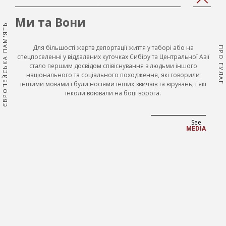
'Prev
'Next
page'|t
page'
Ми та Вони
ЄВРОПЕЙСЬКА ПАМ'ЯТЬ
}}
}}
Для більшості жертв депортації життя у таборі або на
ПРО ГУЛАГ
спецпоселенні у віддалених куточках Сибіру та Центральної Азії
стало першим досвідом співіснування з людьми іншого
національного та соціального походження, які говорили
іншими мовами і були носіями інших звичаїв та вірувань, і які
інколи воювали на боці ворога.
See
MEDIA