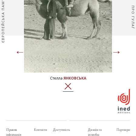
ЄВРОПЕЙСЬКА ПАМ'ЯТЬ
ПРО ГУЛАГ
←
→
Page
Pag
précédente
sui
Стелла
ЯНКОВСЬКА
ЗАКРИТИ
Правова
Контакти
Доступність
Дизайн та
Партнери
інформація
розробка